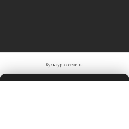
Культура отмены
Лента добра
деактивирована. Добро
пожаловать в реальный
мир.