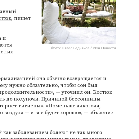
лавный
стюк
, пишет
а и
яются
Фото: Павел Бедняков / РИА Новости
астых
ормализацией сна обычно возвращается и
ому нужно обязательно, чтобы сон был
продолжительности», — уточнил он. Костюк
ть до полуночи. Причиной бессонницы
тернет-гигиены». «Поменьше алкоголя,
 воздуха — и все будет хорошо», — объяснил
й как заболеванием болеют не так много