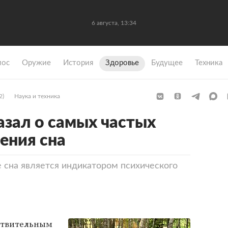
6 августа, 13:34
мос
Оружие
История
Здоровье
Будущее
Техника
2)
Наука и техника
азал о самых частых
ения сна
 сна является индикатором психического
ствительным