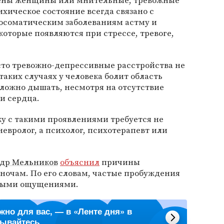
жены женщины или мнительные, тревожные
ихическое состояние всегда связано с
хосоматическим заболеваниям астму и
оторые появляются при стрессе, тревоге,
сто тревожно-депрессивные расстройства не
аких случаях у человека болит область
 сложно дышать, несмотря на отсутствие
и сердца.
ку с такими проявлениями требуется не
невролог, а психолог, психотерапевт или
др Мельников
объяснил
причины
ночам. По его словам, частые пробуждения
евыми ощущениями.
ажно для вас, — в «Ленте дня» в
сывайтесь