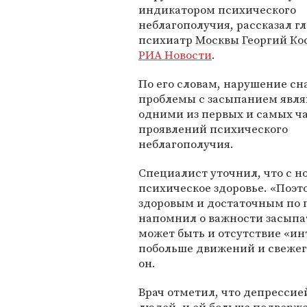
индикатором психического
неблагополучия, рассказал г
психиатр
Москвы
Георгий Ко
РИА Новости
.
По его словам, нарушение сн
проблемы с засыпанием явл
одними из первых и самых ч
проявлений психического
неблагополучия.
Специалист уточнил, что с н
психическое здоровье. «Поэт
здоровым и достаточным по 
напомнил о важности засыпа
может быть и отсутствие «ин
побольше движений и свежего
он.
Врач отметил, что депрессие