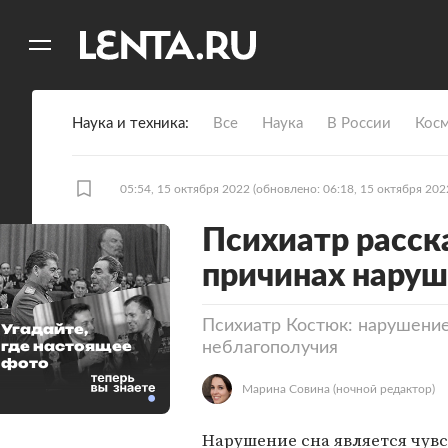
11
A
Наука и техника
Все
Наука
В России
Кос
05:54, 15 октября 2022
(обновлено: 06:18, 15 октября 202
Психиатр расск
причинах наруш
Психиатр Костюк: нарушение
Угадайте,
где настоящее
неблагополучия
фото
Марина Совина
(ночной редактор)
Нарушение сна является чув