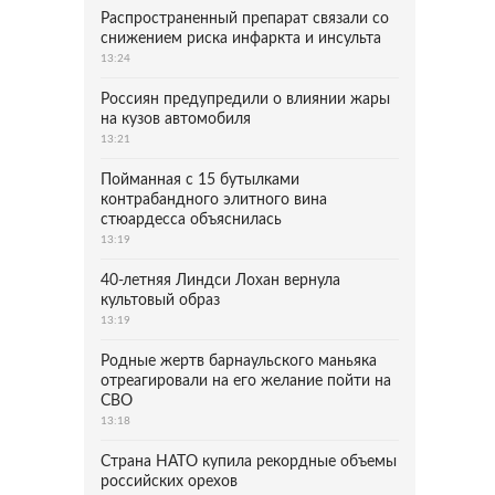
Распространенный препарат связали со
снижением риска инфаркта и инсульта
13:24
Россиян предупредили о влиянии жары
на кузов автомобиля
13:21
Пойманная с 15 бутылками
контрабандного элитного вина
стюардесса объяснилась
13:19
40-летняя Линдси Лохан вернула
культовый образ
13:19
Родные жертв барнаульского маньяка
отреагировали на его желание пойти на
СВО
13:18
Страна НАТО купила рекордные объемы
российских орехов