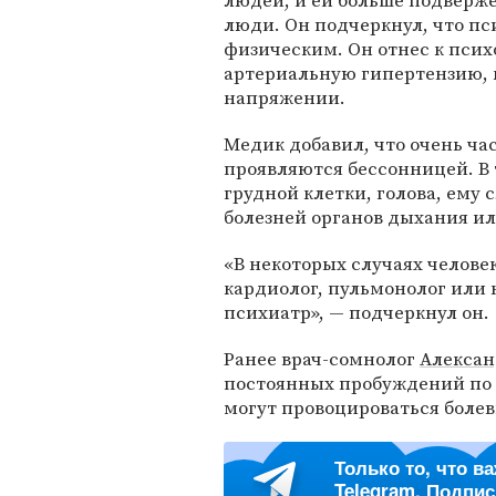
людей, и ей больше подвер
люди. Он подчеркнул, что пс
физическим. Он отнес к пси
артериальную гипертензию, к
напряжении.
Медик добавил, что очень ча
проявляются бессонницей. В т
грудной клетки, голова, ему
болезней органов дыхания ил
«В некоторых случаях челове
кардиолог, пульмонолог или 
психиатр», — подчеркнул он.
Ранее врач-сомнолог
Алексан
постоянных пробуждений по 
могут провоцироваться бол
Только то, что в
Telegram. Подпи