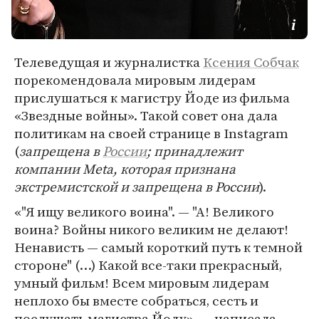
Телеведущая и журналистка
Ксения Собчак
порекомендовала мировым лидерам
прислушаться к магистру Йоде из фильма
«Звездные войны». Такой совет она дала
политикам на своей странице в Instagram
(
запрещена в
России
; принадлежит
компании Meta, которая признана
экстремистской и запрещена в России
).
«"Я ищу великого воина". — "А! Великого
воина? Войны никого великим не делают!
Ненависть — самый короткий путь к темной
стороне" (…) Какой все-таки прекрасный‚
умный фильм! Всем мировым лидерам
неплохо бы вместе собраться‚ сесть и
послушать магистра Йоду», — написала