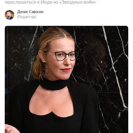
прислушаться к Йоде из «Звездных войн»
Денис Савосин
(Редактор)