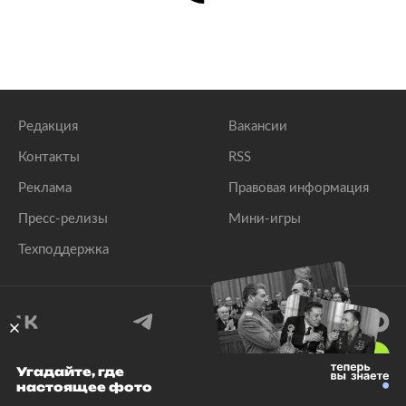
Редакция
Вакансии
Контакты
RSS
Реклама
Правовая информация
Пресс-релизы
Мини-игры
Техподдержка
18
+
Угадайте, где
настоящее фото
© 1999–2026 Все права защищены.
ООО «Лента.Ру»