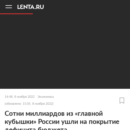
11
A
14:48, 8 ноября 2022
Экономика
(обновлено: 15:05, 8 ноября 2022)
Сотни миллиардов из «главной
кубышки» России ушли на покрытие
дефицита бюджета