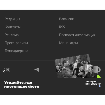
Редакция
Вакансии
Контакты
RSS
Реклама
Правовая информация
Пресс-релизы
Мини-игры
Техподдержка
18
+
Угадайте, где
настоящее фото
© 1999–2026 Все права защищены.
ООО «Лента.Ру»
Лента добра
деактивирована. Добро