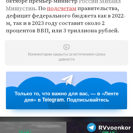
октябре премьер-министр
России
Михаил
Мишустин
. По
подсчетам
правительства,
дефицит федерального бюджета как в 2022-
м, так и в 2023 году составит около 2
процентов ВВП, или 3 триллиона рублей.
Комментарии закрыты за истечением срока
давности
Только то, что важно для вас, — в «Ленте
дня» в Telegram. Подписывайтесь