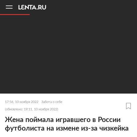
11
A
17:56, 10 ноября 2022
Забота о себе
(обновлено: 19:11, 10 ноября 2022)
Жена поймала игравшего в России
футболиста на измене из-за чизкейка