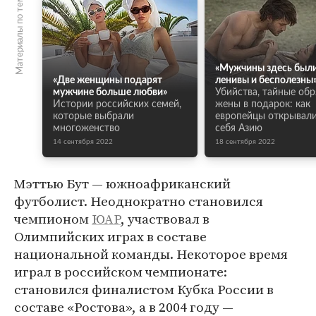
Материалы по теме
«Мужчины здесь был
«Две женщины подарят
ленивы и бесполезны
мужчине больше любви»
Убийства, тайные об
Истории российских семей,
жены в подарок: как
которые выбрали
европейцы открывали
многоженство
себя Азию
14 сентября 2022
18 сентября 2022
Мэттью Бут — южноафриканский
футболист. Неоднократно становился
чемпионом
ЮАР
, участвовал в
Олимпийских играх в составе
национальной команды. Некоторое время
играл в российском чемпионате:
становился финалистом Кубка России в
составе «Ростова», а в 2004 году —