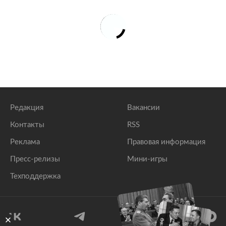
Редакция
Вакансии
Контакты
RSS
Реклама
Правовая информация
Пресс-релизы
Мини-игры
Техподдержка