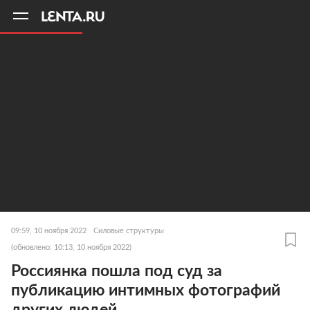
11
A
09:59, 10 ноября 2022
Силовые структуры
(обновлено: 10:13, 10 ноября 2022)
Россиянка пошла под суд за
публикацию интимных фотографий
других людей