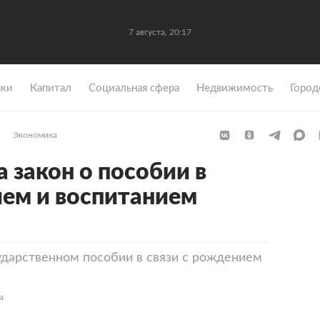
7 августа, 20:17
ки
Капитал
Социальная сфера
Недвижимость
Город
Экономика
 закон о пособии в
ием и воспитанием
сударственном пособии в связи с рождением
а