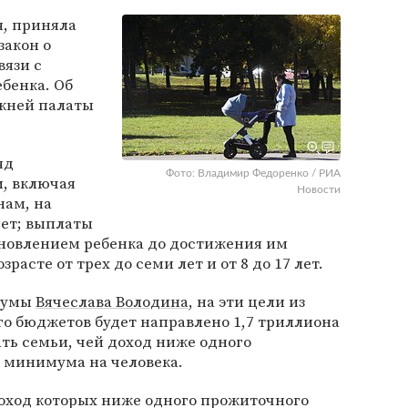
я, приняла
закон о
вязи с
бенка. Об
ней палаты
яд
Фото: Владимир Федоренко / РИА
, включая
Новости
ам, на
чет; выплаты
ыновлением ребенка до достижения им
озрасте от трех до семи лет и от 8 до 17 лет.
сдумы
Вячеслава Володина
, на эти цели из
о бюджетов будет направлено 1,7 триллиона
ать семьи, чей доход ниже одного
 минимума на человека.
доход которых ниже одного прожиточного