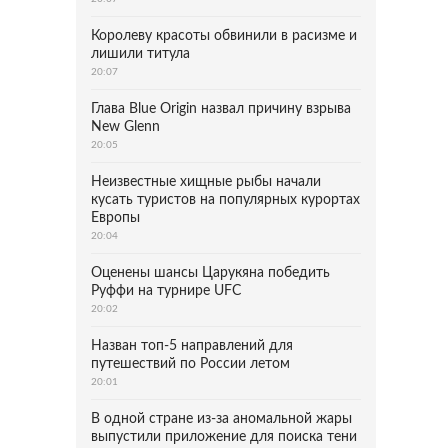
Королеву красоты обвинили в расизме и
лишили титула
20:07
Глава Blue Origin назвал причину взрыва
New Glenn
20:05
Неизвестные хищные рыбы начали
кусать туристов на популярных курортах
Европы
20:04
Оценены шансы Царукяна победить
Руффи на турнире UFC
20:02
Назван топ-5 направлений для
путешествий по России летом
20:01
В одной стране из-за аномальной жары
выпустили приложение для поиска тени