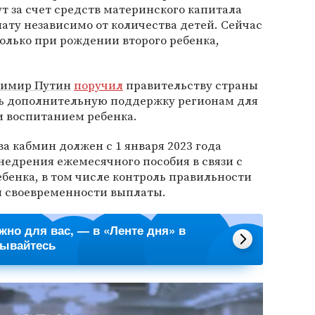
т за счет средств материнского капитала
ту независимо от количества детей. Сейчас
только при рождении второго ребенка,
димир Путин
поручил
правительству страны
ь дополнительную поддержку регионам для
и воспитанием ребенка.
а кабмин должен с 1 января 2023 года
едрения ежемесячного пособия в связи с
бенка, в том числе контроль правильности
и своевременности выплаты.
ажно для вас, — в «Ленте дня» в
сывайтесь