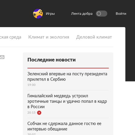
Игры
Лента добра
Войти
ская среда
Климат и экология
Деловой климат
Последние новости
Зеленский впервые на посту президента
прилетел в Сербию
19:00
Гималайский медведь устроил
эротичные танцы и удачно попал в кадр
в России
20:15
Собчак не сдержала данное гостю ее
интервью обещание
20:07