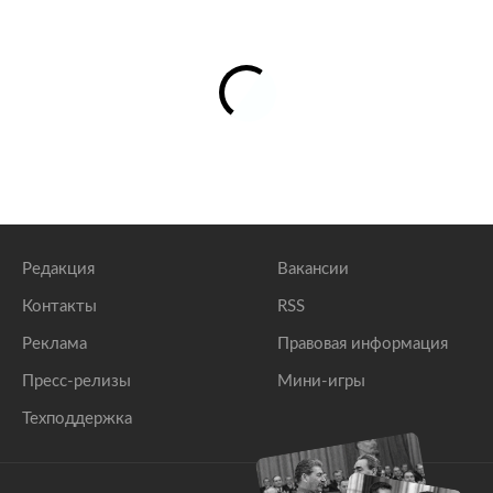
Редакция
Вакансии
Контакты
RSS
Реклама
Правовая информация
Пресс-релизы
Мини-игры
Техподдержка