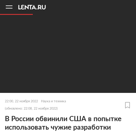
11
A
22:00, 22 ноября 2022
Наука и техника
(обновлено: 22:08, 22 ноября 2022)
В России обвинили США в попытке
использовать чужие разработки