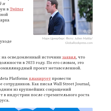
й и
оун в
Twitter
жной
арка
Марк Цукерберг. Фото: Julien Mattia/
уходе
Globallookpress.com
ой на осведомленный источник
заявил
, что
олжности в 2023 году. По его словам, это
гомиллиардный проект метавселенной.
Meta Platforms
планирует
провести
отрудников. Как писал Wall Street Journal,
 одним из крупнейших сокращений
т в индустрии после стремительного роста
руса.