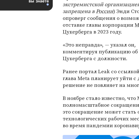
экстремистской организацие
запрещена в
России
) Энди Ст
опроверг сообщения о возмо
отставке главы корпорации
М
Цукерберга
в 2023 году.
«Это неправда», — указал он,
комментируя публикацию об 
Цукерберга с должности.
Ранее портал Leak со ссылк
глава Meta планирует уйти с д
решение не повлияет на мно
В ноябре стало известно, что 
полномасштабное сокращение с
это сокращение может стать
технологических рабочих мес
во время пандемии коронави