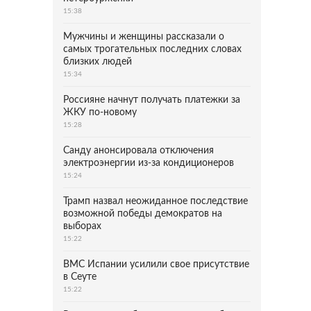
15:38
Мужчины и женщины рассказали о
самых трогательных последних словах
близких людей
15:34
Россияне начнут получать платежки за
ЖКУ по-новому
15:28
Санду анонсировала отключения
электроэнергии из-за кондиционеров
15:24
Трамп назвал неожиданное последствие
возможной победы демократов на
выборах
15:22
ВМС Испании усилили свое присутствие
в Сеуте
15:22