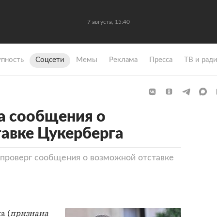
7 августа, 15:40
упность
Coцсети
Мемы
Реклама
Пресса
ТВ и рад
а сообщения о
авке Цукерберга
проверг сообщения о возможной отставке
a (
признана