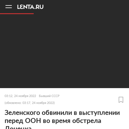
11
A
03:12, 24 ноября 2022
Бывший СССР
(обновлено: 03:17, 24 ноября 2022)
Зеленского обвинили в выступлении
перед ООН во время обстрела
Донецка