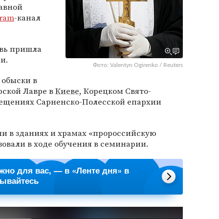
авной
gram
-канал
овь пришла
и.
Фото: Valentyn Ogirenko / Reuters
обыски в
рской Лавре в
Киеве
, Корецком Свято-
ещениях Сарненско-Полесской епархии
ли в зданиях и храмах «пророссийскую
зовали в ходе обучения в семинарии.
ажно для вас, — в «Ленте дня» в
сывайтесь