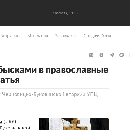
7 августа, 18:13
елоруссия
Молдавия
Закавказье
Средняя Азия
бысками в православные
атья
х Черновицко-Буковинской епархии УПЦ
ы
(СБУ)
-Буковинской