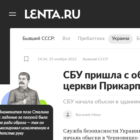
11
A
Бывший СССР
Все
Прибалтика
Украина
Б
14:34, 25 ноября 2022
Бывший СССР
СБУ пришла с о
церкви Прикарп
СБУ начала обыски в здания
Знаменитая поза Сталина
Василий Мека
с ладонью за пазухой была
не ради образа — так он
маскировал искалеченную в
Служба безопасности Украин
детстве руку
начала обыски в Черновицко