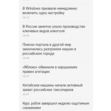
В Windows призвали немедленно
включить одну настройку
18:10
В России заметно упало производство
ключевых видов алкоголя
18:08
Поиски портала в другой мир
закончились разгромом машин в
российском городе
18:08
«Яблоко» обвинили в нарушениях
правил агитации
18:07
Китайские машины начали активный
захват российских таксопарков
18:07
Курс рубля завершил неделю ощутимым
снижением