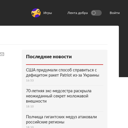
Игры
Лента добра
Войти
Последние новости
США придумали способ справиться с
дефицитом ракет Patriot из-за Украины
16:53
70-летняя экс-медсестра раскрыла
неожиданный секрет моложавой
внешности
18:10
Полчища гигантских медуз атаковали
российские регионы
18:10