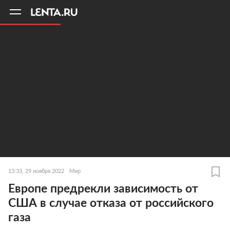
11
A
13:33, 29 ноября 2022
Мир
Европе предрекли зависимость от
США в случае отказа от российского
газа