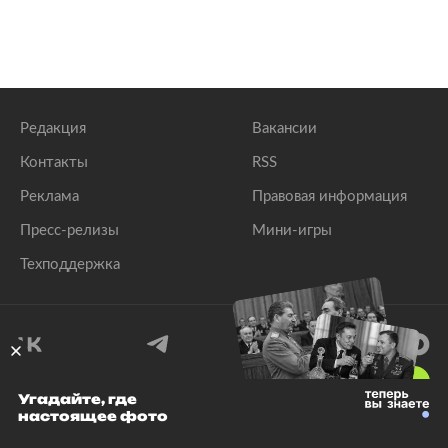
Редакция
Вакансии
Контакты
RSS
Реклама
Правовая информация
Пресс-релизы
Мини-игры
Техподдержка
18
+
Угадайте, где
настоящее фото
© 1999–2026 Все права защищены.
ООО «Лента.Ру»