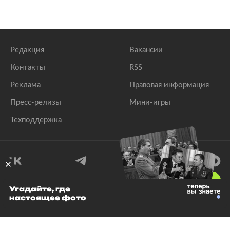
Редакция
Вакансии
Контакты
RSS
Реклама
Правовая информация
Пресс-релизы
Мини-игры
Техподдержка
18
+
Угадайте, где
настоящее фото
© 1999–2026 Все права защищены.
ООО «Лента.Ру»
Лента добра