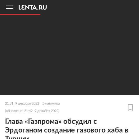
11
A
21:31, 9 декабря 2022
Экономика
(обновлено: 21:42, 9 декабря 2022)
Глава «Газпрома» обсудил с
Эрдоганом создание газового хаба в
Турции