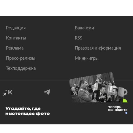
Редакция
Вакансии
Контакты
RSS
Реклама
Правовая информация
Пресс-релизы
Мини-игры
Техподдержка
18
+
Угадайте, где
настоящее фото
© 1999–2026 Все права защищены.
ООО «Лента.Ру»
Лента добра