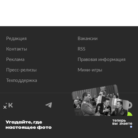
Редакция
Вакансии
Контакты
RSS
Реклама
Правовая информация
Пресс-релизы
Мини-игры
Техподдержка
18
+
Угадайте, где
настоящее фото
© 1999–2026 Все права защищены.
ООО «Лента.Ру»