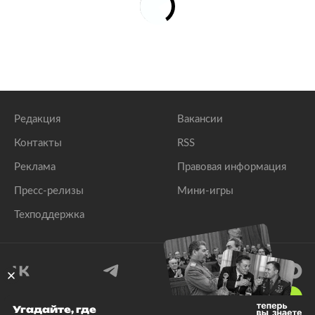
Редакция
Вакансии
Контакты
RSS
Реклама
Правовая информация
Пресс-релизы
Мини-игры
Техподдержка
18
+
Угадайте, где