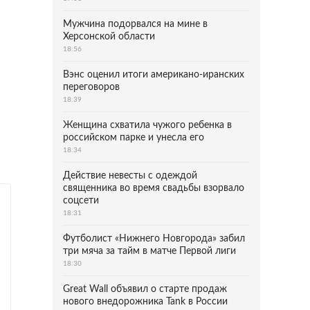
Мужчина подорвался на мине в
Херсонской области
18:56
Вэнс оценил итоги американо-иранских
переговоров
18:39
Женщина схватила чужого ребенка в
российском парке и унесла его
18:34
Действие невесты с одеждой
священника во время свадьбы взорвало
соцсети
18:31
Футболист «Нижнего Новгорода» забил
три мяча за тайм в матче Первой лиги
18:30
Great Wall объявил о старте продаж
нового внедорожника Tank в России