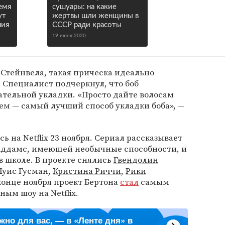
емя
сушуары: на какие
ут
жертвы шли женщины в
ния
СССР ради красоты
19 июня 2020
Стейнвела, такая прическа идеально
 Специалист подчеркнул, что боб
ательной укладки. «Просто дайте волосам
ем — самый лучший способ укладки боба», —
ь на Netflix 23 ноября. Сериал рассказывает
Аддамс, имеющей необычные способности, и
в школе. В проекте снялись
Гвендолин
 Луис Гусман,
Кристина Риччи
,
Рики
конце ноября проект Бертона
стал
самым
ым шоу на Netflix.
ажно для вас, — в «Ленте дня» в