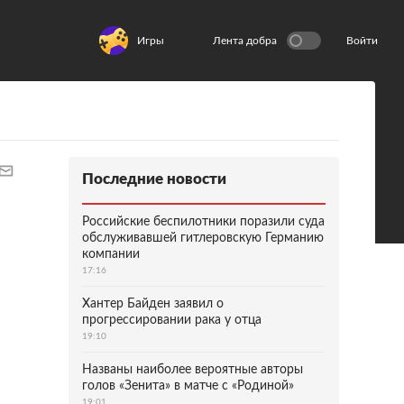
Игры
Лента добра
Войти
Последние новости
Российские беспилотники поразили суда
обслуживавшей гитлеровскую Германию
компании
17:16
Хантер Байден заявил о
прогрессировании рака у отца
19:10
Названы наиболее вероятные авторы
голов «Зенита» в матче с «Родиной»
19:01