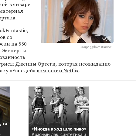
ной в январе
 материал
ртала.
kFantastic,
ов со
сли на 550
Кадр: @davestanwell
. Эксперты
ованность
трисы Дженны Ортеги, которая неожиданно
иалу «Уэнсдей»
компании Netflix
.
, то
«Иногда в ход шло пиво»
е
Красный лак, синтетика и