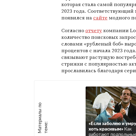
которая стала самой популяр
2023 года. Соответствующий
появился на
сайте
модного по
Согласно
отчету
компании Loo
количество поисковых запрос
словами «рубленый боб» выро
процентов с начала 2023 года
связывают растущую востреб
стрижки с популярностью ак
прославилась благодаря сер
М
а
т
р
и
а
л
ы
п
о
т
е
м
е
е
:
«Если заболею и умру
хоть красивым»
Как
работают подпольны