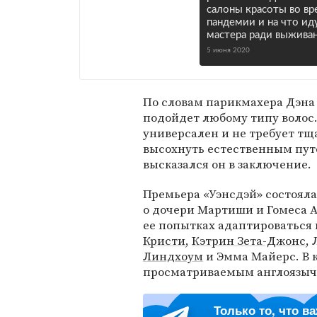
салоны красоты во вр
пандемии и на что ид
мастера ради выжива
5 июня 2020
По словам парикмахера Дэна 
подойдет любому типу волос.
универсален и не требует тщ
высохнуть естественным пут
высказался он в заключение.
Премьера «Уэнсдэй» состоялас
о дочери Мартиши и Гомеса 
ее попытках адаптироваться 
Кристи
,
Кэтрин Зета-Джонс
,
Линдхоум
и Эмма Майерс. В 
просматриваемым англоязычн
Только то, что в