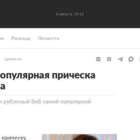
8 августа, 19:12
ия
Роскошь
Личности
Ценности
популярная прическа
да
и рубленый боб самой популярной
 прическу,