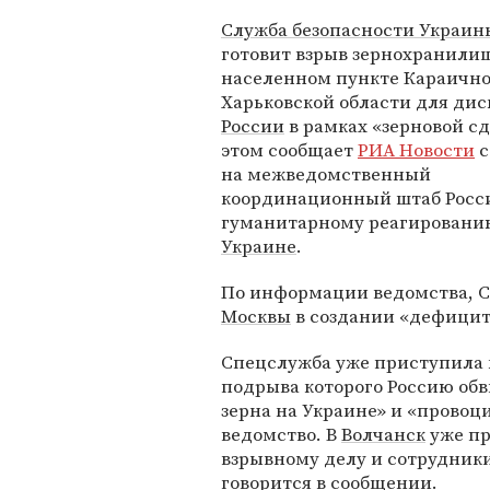
Служба безопасности Украин
готовит взрыв зернохранили
населенном пункте Караичн
Харьковской области для ди
России
в рамках «зерновой сд
этом сообщает
РИА Новости
с
на межведомственный
координационный штаб Росс
гуманитарному реагировани
Украине
.
По информации ведомства, С
Москвы
в создании «дефицит
Спецслужба уже приступила
подрыва которого Россию об
зерна на Украине» и «провоц
ведомство. В
Волчанск
уже пр
взрывному делу и сотрудники
говорится в сообщении.