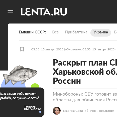
11
A
Бывший СССР
Все
Прибалтика
Украина
Б
03:33, 15 января 2023
(обновлено: 03:55, 15 января 2023)
Раскрыт план С
Харьковской об
России
Минобороны: СБУ готовит в
Если сырая рыба пахнет
«рыбой», ее лучше не есть!
области для обвинения Росс
Марина Совина
(ночной редактор)