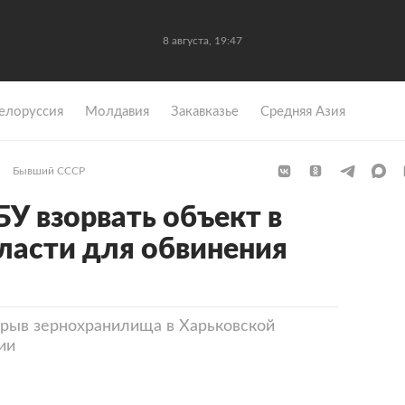
8 августа, 19:47
елоруссия
Молдавия
Закавказье
Средняя Азия
Бывший СССР
БУ взорвать объект в
ласти для обвинения
зрыв зернохранилища в Харьковской
ии