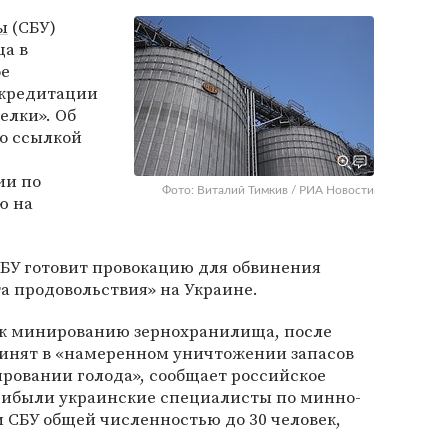
ы
(СБУ)
ща в
ое
скредитации
елки». Об
о ссылкой
ии по
Фото: Виталий Тимкив / РИА Новости
ю на
БУ готовит провокацию для обвинения
а продовольствия» на Украине.
 к минированию зернохранилища, после
винят в «намеренном уничтожении запасов
ировании голода», сообщает российское
ибыли украинские специалисты по минно-
 СБУ общей численностью до 30 человек,