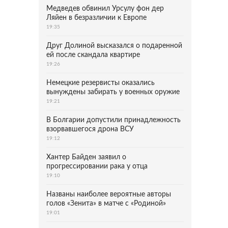
Медведев обвинил Урсулу фон дер
Ляйен в безразличии к Европе
19:35
Друг Долиной высказался о подаренной
ей после скандала квартире
19:26
Немецкие резервисты оказались
вынуждены забирать у военных оружие
19:21
В Болгарии допустили принадлежность
взорвавшегося дрона ВСУ
19:12
Хантер Байден заявил о
прогрессировании рака у отца
19:10
Названы наиболее вероятные авторы
голов «Зенита» в матче с «Родиной»
19:01