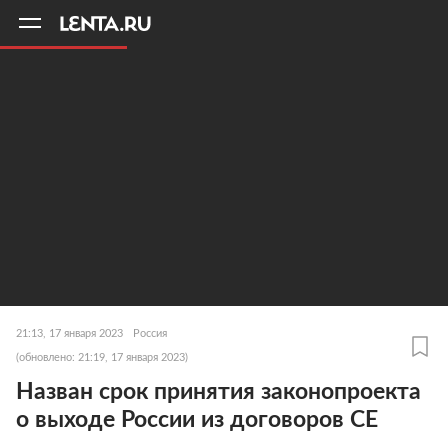
11
A
21:13, 17 января 2023
Россия
(обновлено: 21:19, 17 января 2023)
Назван срок принятия законопроекта
о выходе России из договоров СЕ