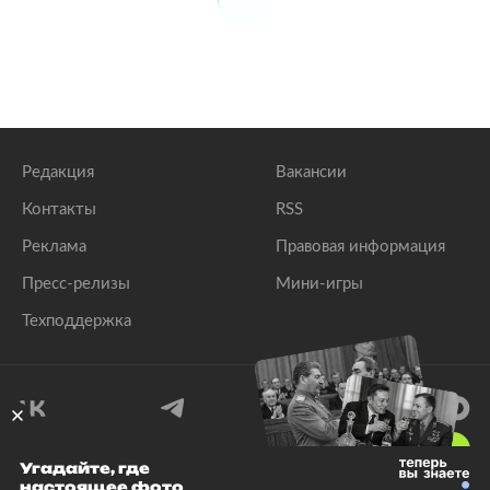
Редакция
Вакансии
Контакты
RSS
Реклама
Правовая информация
Пресс-релизы
Мини-игры
Техподдержка
18
+
Угадайте, где
настоящее фото
© 1999–2026 Все права защищены.