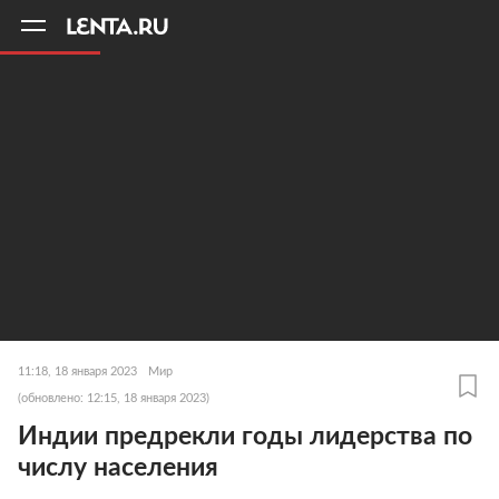
11
A
11:18, 18 января 2023
Мир
(обновлено: 12:15, 18 января 2023)
Индии предрекли годы лидерства по
числу населения