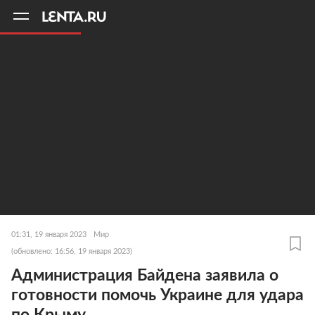
11
A
01:31, 19 января 2023
Мир
(обновлено: 16:56, 19 января 2023)
Администрация Байдена заявила о
готовности помочь Украине для удара
по Крыму