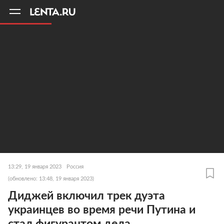
11
A
13:29, 19 января 2023
Россия
(обновлено: 13:48, 19 января 2023)
Диджей включил трек дуэта
украинцев во время речи Путина и
стал фигурантом дела