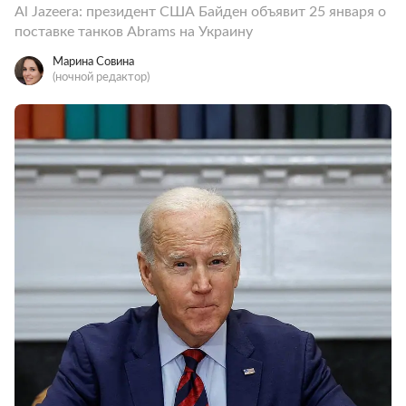
Al Jazeera: президент США Байден объявит 25 января о
поставке танков Abrams на Украину
Марина Совина
(ночной редактор)