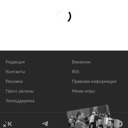
Редакция
Вакансии
Контакты
RSS
Реклама
Правовая информация
Пресс-релизы
Мини-игры
Техподдержка