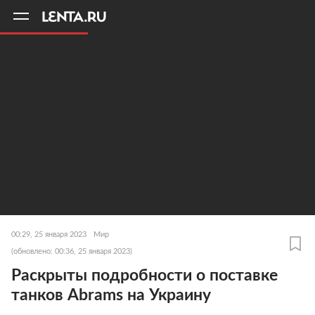
11
A
00:29, 25 января 2023
Мир
(обновлено: 00:36, 25 января 2023)
Раскрыты подробности о поставке
танков Abrams на Украину