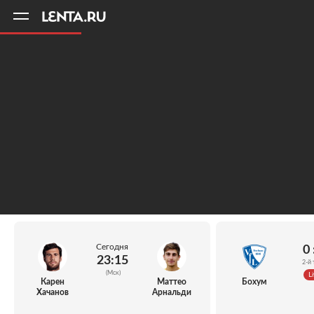
11
A
Сегодня
0 
23:15
2-й 
(Мск)
Li
Карен
Маттео
Бохум
Хачанов
Арнальди