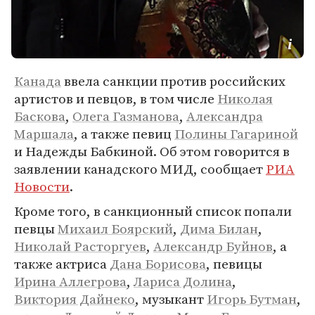
Канада
ввела санкции против российских
артистов и певцов, в том числе
Николая
Баскова
,
Олега Газманова
,
Александра
Маршала
, а также певиц
Полины Гагариной
и Надежды Бабкиной. Об этом говорится в
заявлении канадского МИД, сообщает
РИА
Новости
.
Кроме того, в санкционный список попали
певцы
Михаил Боярский
,
Дима Билан
,
Николай Расторгуев
,
Александр Буйнов
, а
также актриса
Дана Борисова
, певицы
Ирина Аллегрова
,
Лариса Долина
,
Виктория Дайнеко
, музыкант
Игорь Бутман
,