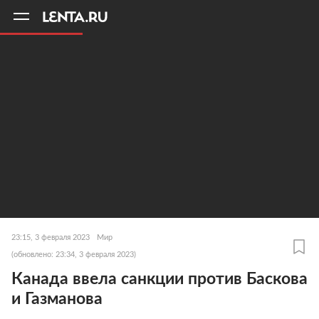
11
A
23:15, 3 февраля 2023
Мир
(обновлено: 23:34, 3 февраля 2023)
Канада ввела санкции против Баскова
и Газманова