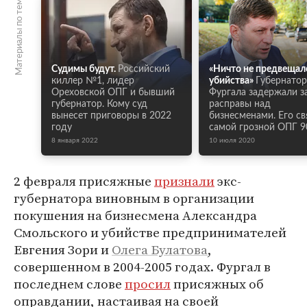
Материалы по теме
Судимы будут.
Российский
«Ничто не предвещал
киллер №1, лидер
убийства»
Губернатор
Ореховской ОПГ и бывший
Фургала задержали з
губернатор. Кому суд
расправы над
вынесет приговоры в 2022
бизнесменами. Его св
году
самой грозной ОПГ 9
8 января 2022
10 июля 2020
2 февраля присяжные
признали
экс-
губернатора виновным в организации
покушения на бизнесмена Александра
Смольского и убийстве предпринимателей
Евгения Зори и
Олега Булатова
,
совершенном в 2004-2005 годах. Фургал в
последнем слове
просил
присяжных об
оправдании, настаивая на своей