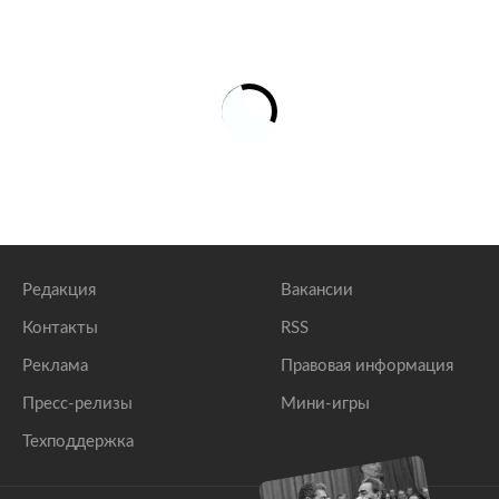
Редакция
Вакансии
Контакты
RSS
Реклама
Правовая информация
Пресс-релизы
Мини-игры
Техподдержка