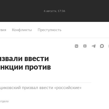
6 августа, 17:36
вия
Конфликты
Преступность
извали ввести
анкции против
иковский призвал ввести «российские»
отдела