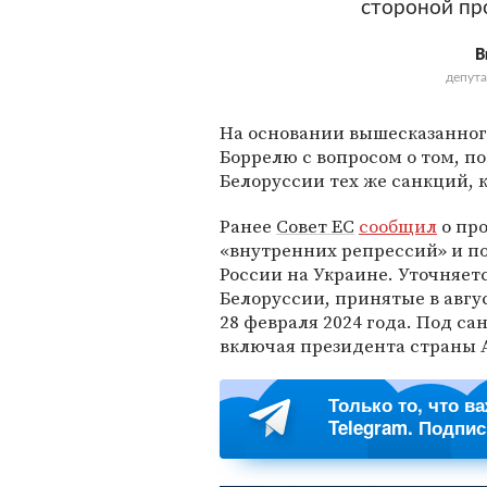
стороной п
В
депута
На основании вышесказанног
Боррелю с вопросом о том, п
Белоруссии тех же санкций, 
Ранее
Совет ЕС
сообщил
о про
«внутренних репрессий» и п
России на Украине. Уточняет
Белоруссии, принятые в авгу
28 февраля 2024 года. Под са
включая президента страны 
Только то, что в
Telegram. Подпи