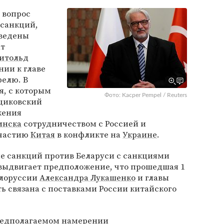
 вопрос
санкций,
введены
ат
итольд
нии к главе
елю. В
я, с которым
Фото: Kacper Pempel / Reuters
ащиковский
жения
инска
сотрудничеством с Россией и
участию
Китая
в конфликте на
Украине
.
е санкций против Беларуси с санкциями
 выдвигает предположение, что прошедшая 1
елоруссии
Александра Лукашенко
и главы
ь связана с поставками России китайского
редполагаемом намерении