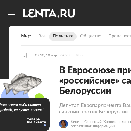
11
A
Мир
Все
Политика
Общество
Происшест
07:30, 10 марта 2023
Мир
В Евросоюзе пр
«российские» с
Белоруссии
Депутат Европарламента Ващ
Если сырая рыба пахнет
«рыбой», ее лучше не есть!
санкции против Белоруссии
Кирилл Садовский
(Корреспондент 
оперативной информации)