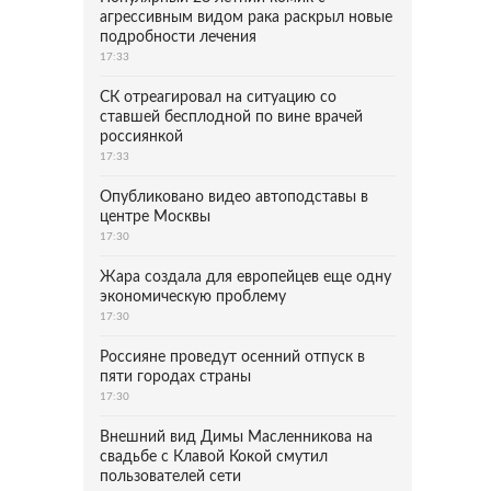
агрессивным видом рака раскрыл новые
подробности лечения
17:33
СК отреагировал на ситуацию со
ставшей бесплодной по вине врачей
россиянкой
17:33
Опубликовано видео автоподставы в
центре Москвы
17:30
Жара создала для европейцев еще одну
экономическую проблему
17:30
Россияне проведут осенний отпуск в
пяти городах страны
17:30
Внешний вид Димы Масленникова на
свадьбе с Клавой Кокой смутил
пользователей сети