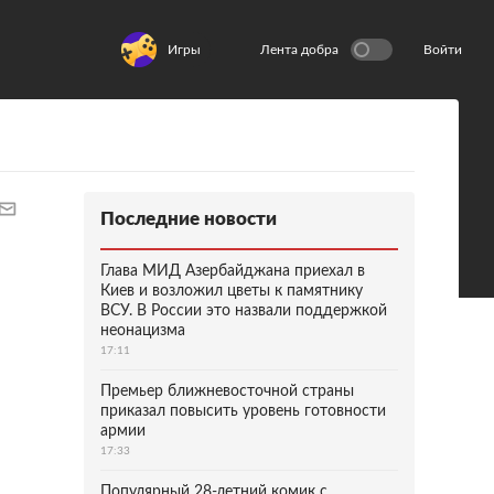
Игры
Лента добра
Войти
Последние новости
Глава МИД Азербайджана приехал в
Киев и возложил цветы к памятнику
ВСУ. В России это назвали поддержкой
неонацизма
17:11
Премьер ближневосточной страны
приказал повысить уровень готовности
армии
17:33
Популярный 28-летний комик с