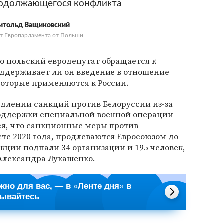
родолжающегося конфликта
итольд Ващиковский
т Европарламента от Польши
о польский евродепутат обращается к
оддерживает ли он введение в отношение
которые применяются к России.
длении санкций против Белоруссии из-за
оддержки специальной военной операции
ся, что санкционные меры против
сте 2020 года, продлеваются Евросоюзом до
нкции подпали 34 организации и 195 человек,
Александра Лукашенко.
ажно для вас, — в «Ленте дня» в
сывайтесь