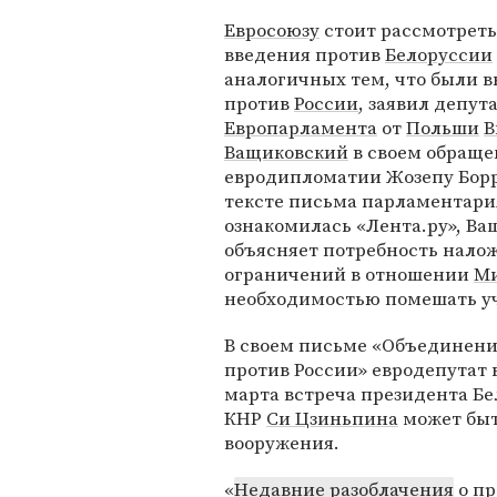
Евросоюзу
стоит рассмотреть
введения против
Белоруссии
аналогичных тем, что были 
против
России
, заявил депут
Европарламента
от
Польши
В
Ващиковский
в своем обраще
евродипломатии Жозепу Борр
тексте письма парламентари
ознакомилась «Лента.ру», В
объясняет потребность нало
ограничений в отношении
М
необходимостью помешать 
В своем письме «Объединени
против России» евродепутат
марта встреча президента Б
КНР
Си Цзиньпина
может быт
вооружения.
«
Недавние разоблачения
о п