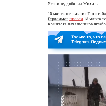
Украине, добавил Милли.
15 марта начальник
Генштаба
Герасимов
провел
15 марта т
Комитета начальников штаб
Только то, что в
Telegram. Подпи