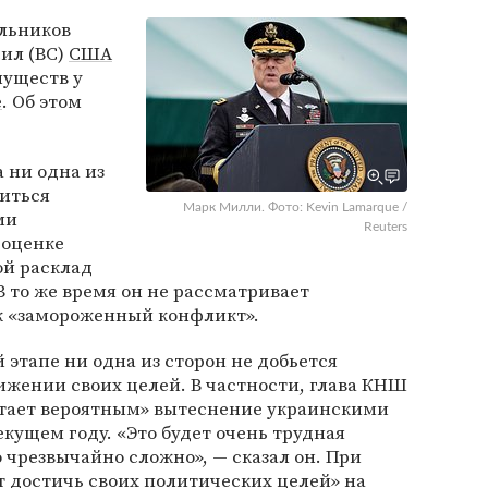
льников
ил (ВС)
США
муществ у
е
. Об этом
 ни одна из
биться
Марк Милли. Фото: Kevin Lamarque /
ми
Reuters
 оценке
ой расклад
В то же время он не рассматривает
к «замороженный конфликт».
этапе ни одна из сторон не добьется
ижении своих целей. В частности, глава КНШ
итает вероятным» вытеснение украинскими
екущем году. «Это будет очень трудная
о чрезвычайно сложно», — сказал он. При
 достичь своих политических целей» на