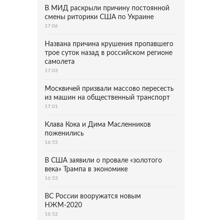
В МИД раскрыли причину постоянной
смены риторики США по Украине
17:06
Названа причина крушения пропавшего
трое суток назад в российском регионе
самолета
17:03
Москвичей призвали массово пересесть
из машин на общественный транспорт
17:01
Клава Кока и Дима Масленников
поженились
16:55
В США заявили о провале «золотого
века» Трампа в экономике
16:53
ВС России вооружатся новым
НЖМ-2020
16:52