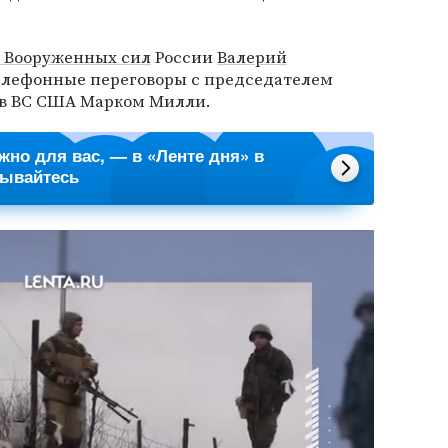
 Вооруженных сил
России
Валерий
елефонные переговоры с председателем
ов ВС США Марком Милли.
ажно для вас, — в «Ленте дня» в
сывайтесь