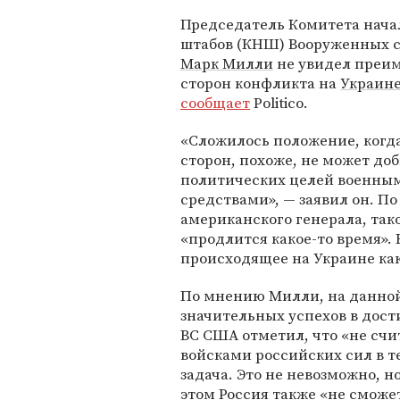
Председатель Комитета нача
штабов (КНШ) Вооруженных с
Марк Милли
не увидел преи
сторон конфликта на
Украин
сообщает
Politico.
«Сложилось положение, когда
сторон, похоже, не может до
политических целей военны
средствами», — заявил он. По
американского генерала, так
«продлится какое-то время». 
происходящее на Украине ка
По мнению Милли, на данной 
значительных успехов в дост
ВС США отметил, что «не сч
войсками российских сил в т
задача. Это не невозможно, н
этом
Россия
также «не сможет