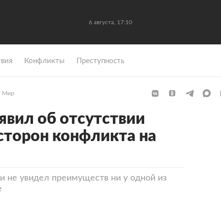
6 августа, 17:10
вия
Конфликты
Преступность
Мир
явил об отсутствии
сторон конфликта на
не увидел преимуществ ни у одной из
е