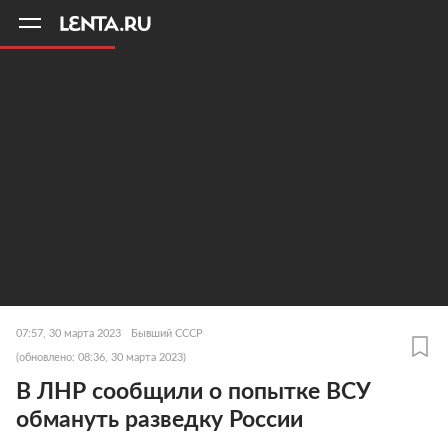
11
A
07:57, 30 марта 2023
Бывший СССР
(обновлено: 08:36, 30 марта 2023)
В ЛНР сообщили о попытке ВСУ
обмануть разведку России