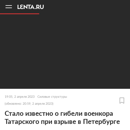
11
A
19:05, 2 апреля 2023
Силовые структуры
(обновлено: 20:59, 2 апреля 2023)
Стало известно о гибели военкора
Татарского при взрыве в Петербурге