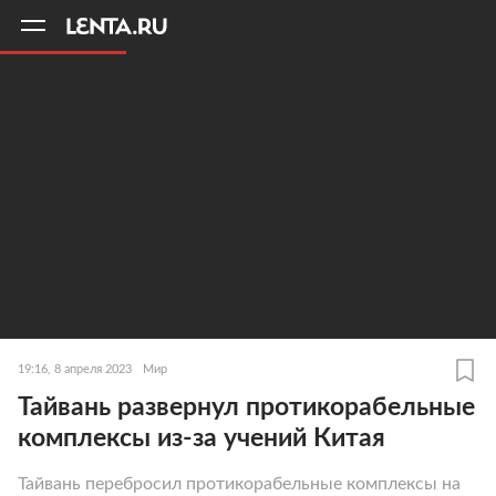
11
A
19:16, 8 апреля 2023
Мир
Тайвань развернул протикорабельные
комплексы из-за учений Китая
Тайвань перебросил протикорабельные комплексы на