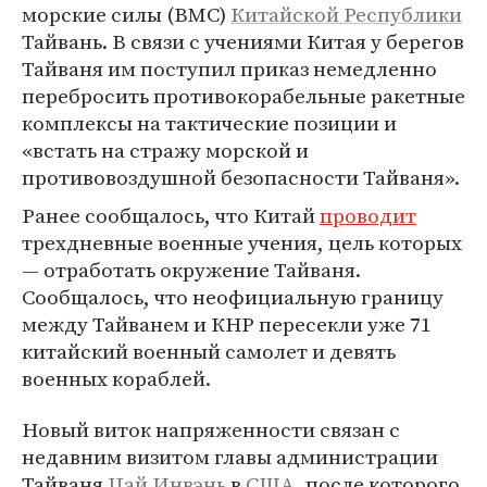
морские силы (ВМС)
Китайской Республики
Тайвань. В связи с учениями Китая у берегов
Тайваня им поступил приказ немедленно
перебросить противокорабельные ракетные
комплексы на тактические позиции и
«встать на стражу морской и
противовоздушной безопасности Тайваня».
Ранее сообщалось, что Китай
проводит
трехдневные военные учения, цель которых
— отработать окружение Тайваня.
Сообщалось, что неофициальную границу
между Тайванем и КНР пересекли уже 71
китайский военный самолет и девять
военных кораблей.
Новый виток напряженности связан с
недавним визитом главы администрации
Тайваня
Цай Инвэнь
в
США
, после которого