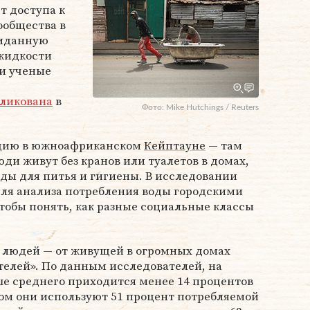
т доступа к
ообщества в
жиданную
жидкости
ии ученые
ликована
в
Фото: Mike Hutchings / Reuters
ацию в южноафриканском
Кейптауне
— там
и живут без кранов или туалетов в домах,
ды для питья и гигиены. В исследовании
для анализа потребления воды городскими
тобы понять, как разные социальные классы
 людей — от живущей в огромных домах
елей». По данным исследователей, на
ше среднего приходится менее 14 процентов
том они используют 51 процент потребляемой