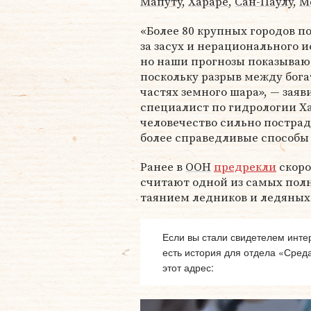
Мапуту
,
Хараре
,
Сан-Паулу
,
М
«Более 80 крупных городов по
за засух и нерационального и
но наши прогнозы показывают
поскольку разрыв между бог
частях земного шара», — заяв
специалист по гидрологии Х
человечество сильно пострад
более справедливые способы 
Ранее в
ООН
предрекли
скоро
считают одной из самых полн
таянием ледников и ледяных
Если вы стали свидетелем интер
есть история для отдела «Сред
этот адрес: