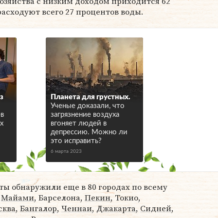
озяйства с низким доходом приходится 62
расходуют всего 27 процентов воды.
з
Планета для грустных.
Ученые доказали, что
ев
загрязнение воздуха
х
вгоняет людей в
депрессию. Можно ли
это исправить?
6 марта 2023
ы обнаружили еще в 80 городах по всему
,
Майами
, Барселона,
Пекин
, Токио,
сква
,
Бангалор
,
Ченнаи
,
Джакарта
,
Сидней
,