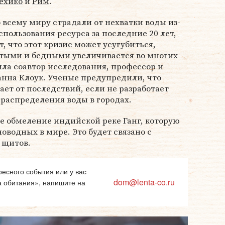
ехико
и
Рим
.
 всему миру страдали от нехватки воды из-
спользования ресурса за последние 20 лет,
, что этот кризис может усугубиться,
атыми и бедными увеличивается во многих
ила соавтор исследования, профессор и
анна Клоук. Ученые предупредили, что
ает от последствий, если не разработает
распределения воды в городах.
е обмеление индийской реке Ганг, которую
оводных в мире. Это будет связано с
 щитов.
есного события или у вас
dom@lenta-co.ru
а обитания», напишите на