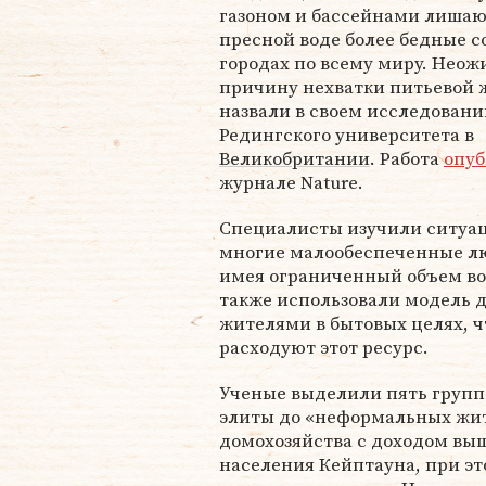
газоном и бассейнами лишаю
пресной воде более бедные с
городах по всему миру. Нео
причину нехватки питьевой 
назвали в своем исследован
Редингского университета в
Великобритании
. Работа
опуб
журнале Nature.
Специалисты изучили ситу
многие малообеспеченные люд
имея ограниченный объем во
также использовали модель 
жителями в бытовых целях, ч
расходуют этот ресурс.
Ученые выделили пять групп
элиты до «неформальных жит
домохозяйства с доходом вы
населения Кейптауна, при э