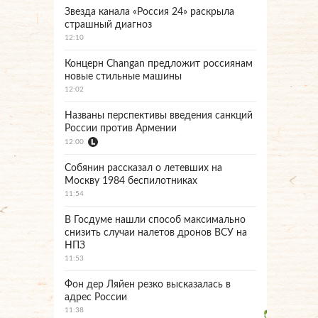
Звезда канала «Россия 24» раскрыла
страшный диагноз
12:10
Концерн Changan предложит россиянам
новые стильные машины
12:02
Названы перспективы введения санкций
России против Армении
12:00
Собянин рассказал о летевших на
Москву 1984 беспилотниках
11:54
В Госдуме нашли способ максимально
снизить случаи налетов дронов ВСУ на
НПЗ
11:53
Фон дер Ляйен резко высказалась в
адрес России
11:38