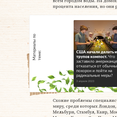
всем городом воды. На домох
процента населения, но они 
М
а
т
р
и
а
л
ы
п
о
т
е
м
е
е
:
США начали делать и
трупов компост.
Что
заставило американц
отказаться от обычны
похорон и пойти на
радикальные меры?
3 апреля 2023
Схожие проблемы специалист
миру, среди которых
Лондон
Мельбурн
,
Стамбул
,
Каир
,
Мо