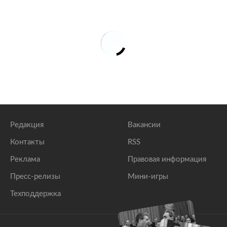
Редакция
Вакансии
Контакты
RSS
Реклама
Правовая информация
Пресс-релизы
Мини-игры
Техподдержка