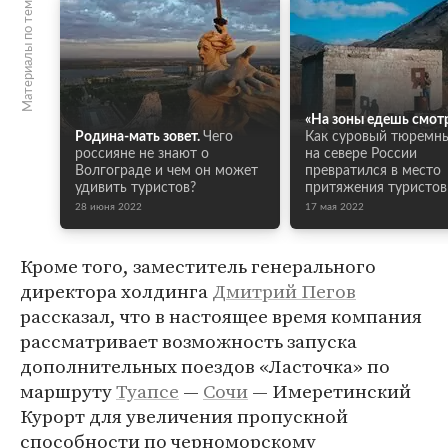
Материалы по теме
«На зоны едешь смот
Родина-мать зовет.
Чего
Как суровый тюремн
россияне не знают о
на севере России
Волгограде и чем он может
превратился в место
удивить туристов?
притяжения туристов
28 июня 2022
17 мая 2022
Кроме того, заместитель генерального
директора холдинга
Дмитрий Пегов
рассказал, что в настоящее время компания
рассматривает возможность запуска
дополнительных поездов «Ласточка» по
маршруту
Туапсе
—
Сочи
— Имеретинский
Курорт для увеличения пропускной
способности по черноморскому