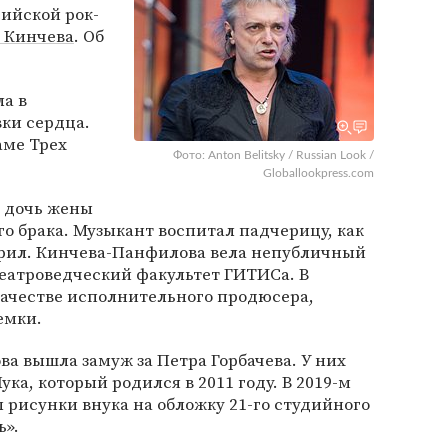
ийской рок-
 Кинчева
. Об
а в
вки сердца.
аме Трех
Фото: Anton Belitsky / Russian Look /
Globallookpress.com
 дочь жены
о брака. Музыкант воспитал падчерицу, как
рил. Кинчева-Панфилова вела непубличный
театроведческий факультет ГИТИСа. В
качестве исполнительного продюсера,
емки.
ва вышла замуж за Петра Горбачева. У них
ука, который родился в 2011 году. В 2019-м
рисунки внука на обложку 21-го студийного
ь».