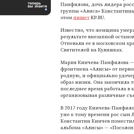
Панфилова, дочь лидера росс
группы «Алиса»
Константина
этом
пишет
KP.RU.
Известно, что женщина умерл
результате внезапной остано
Отпевали ее в московском хр
Святителей на Кулишках.
Мария Кинчева-Панфилова —
фронтмена «Алисы» от первог
родную, и официально удоче
образ жизни. Она закончила 
последнее время работала в 
организовывая различные съ
В 2017 году Кинчева-Панфило
уже к тому времени рос сын Л
Константин Кинчев поместил 
альбома «Алисы» — «Посолон