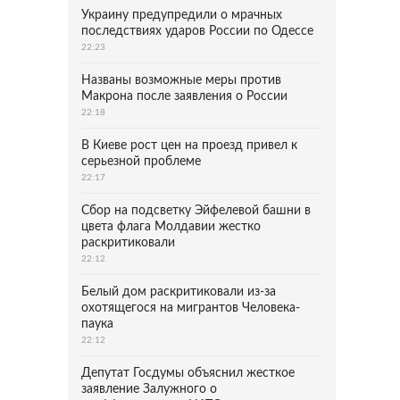
Украину предупредили о мрачных
последствиях ударов России по Одессе
22:23
Названы возможные меры против
Макрона после заявления о России
22:18
В Киеве рост цен на проезд привел к
серьезной проблеме
22:17
Сбор на подсветку Эйфелевой башни в
цвета флага Молдавии жестко
раскритиковали
22:12
Белый дом раскритиковали из-за
охотящегося на мигрантов Человека-
паука
22:12
Депутат Госдумы объяснил жесткое
заявление Залужного о