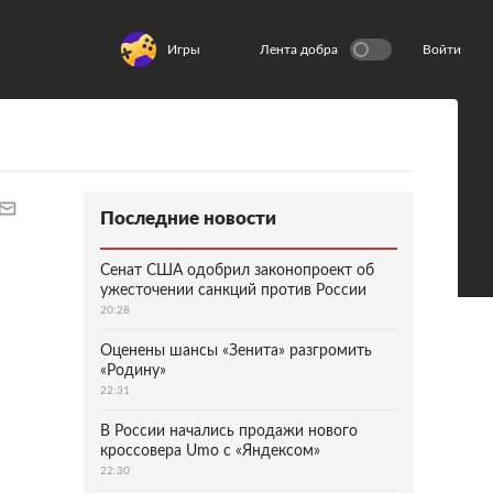
Игры
Лента добра
Войти
Последние новости
Сенат США одобрил законопроект об
ужесточении санкций против России
20:28
Оценены шансы «Зенита» разгромить
«Родину»
22:31
В России начались продажи нового
кроссовера Umo с «Яндексом»
22:30