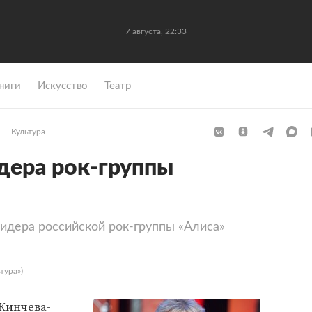
7 августа, 22:33
ниги
Искусство
Театр
Культура
дера рок-группы
лидера российской рок-группы «Алиса»
тура»)
 Кинчева-