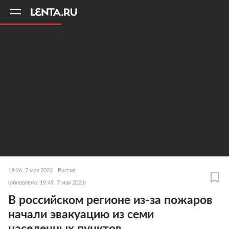
11
A
19:26, 7 мая 2023
Россия
(обновлено: 19:49, 7 мая 2023)
В российском регионе из-за пожаров
начали эвакуацию из семи
населенных пунктов