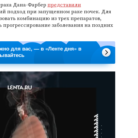
 рака Дана-Фарбер
представили
й подход при запущенном раке почек. Для
зовать комбинацию из трех препаратов,
ь прогрессирование заболевания на поздних
ажно для вас, — в «Ленте дня» в
сывайтесь