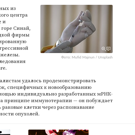
ных из
ого центра
е
и
горе Синай,
ецкой фирмы
зированную
агрессивной
железы.
Фото: Mufid Majnun / Unsplash
следования
re.
алистам удалось продемонстрировать
ок, специфичных к новообразованию
омощью индивидуально разработанных мРНК-
 на принципе иммунотерапии — он побуждает
 раковые клетки через распознавание
ности опухолей.