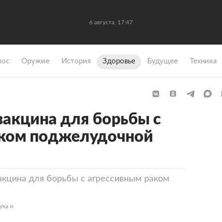
6 августа, 17:47
мос
Оружие
История
Здоровье
Будущее
Техника
акцина для борьбы с
аком поджелудочной
акцина для борьбы с агрессивным раком
ука и