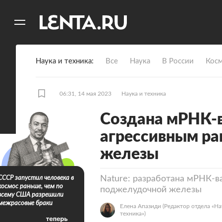
11
A
Наука и техника
Все
Наука
В России
Кос
06:31, 14 мая 2023
Наука и техника
Создана мРНК-в
агрессивным р
железы
Nature: разработана мРНК-в
СССР запустил человека в
космос раньше, чем по
поджелудочной железы
всему США разрешили
межрасовые браки
Елена Апазиди
(Редактор отдела «На
техника»)