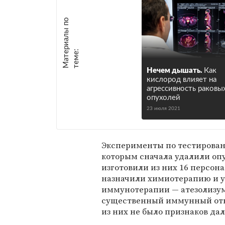
М
а
т
р
и
а
л
ы
п
о
т
е
м
е
е
:
Нечем дышать.
Как
кислород влияет на
агрессивность раковы
опухолей
23 июля 2021
Эксперименты по тестирован
которым сначала удалили опу
изготовили из них 16 персон
назначили химиотерапию и 
иммунотерапии — атезолизум
существенный иммунный ответ
из них не было признаков да