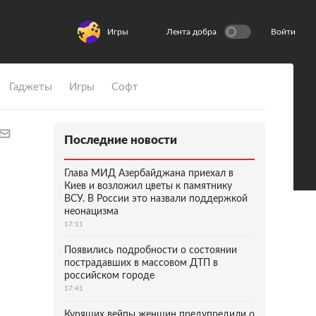
Игры
Лента добра
Войти
Гаджеты
Игры
Софт
Последние новости
Глава МИД Азербайджана приехал в
Киев и возложил цветы к памятнику
ВСУ. В России это назвали поддержкой
неонацизма
17:11
Появились подробности о состоянии
пострадавших в массовом ДТП в
российском городе
17:41
Курящих вейпы женщин предупредили о