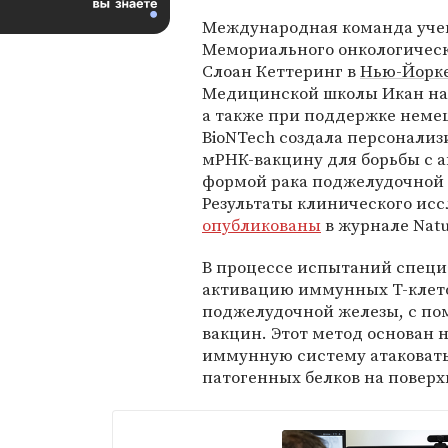
Международная команда уче
Мемориального онкологическ
Слоан Кеттеринг в
Нью-Йорк
Медицинской школы Икан на 
а также при поддержке нем
BioNTech создала персонали
мРНК-вакцину для борьбы с 
формой рака поджелудочной 
Результаты клинического ис
опубликованы
в журнале Natu
В процессе испытаний специ
активацию иммунных Т-клет
поджелудочной железы, с п
вакцин. Этот метод основан
иммунную систему атаковать
патогенных белков на поверх