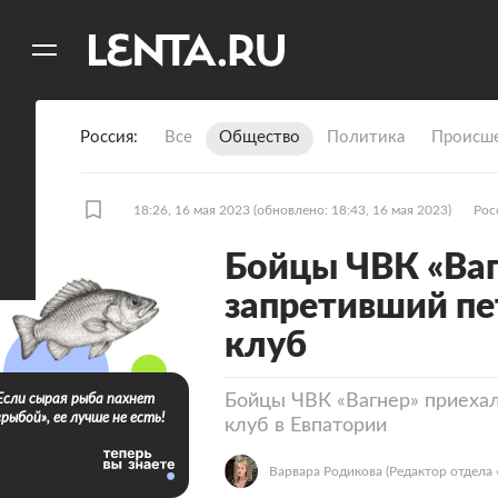
11
A
Россия
Все
Общество
Политика
Происше
18:26, 16 мая 2023
(обновлено: 18:43, 16 мая 2023)
Рос
Бойцы ЧВК «Ваг
запретивший пе
клуб
Бойцы ЧВК «Вагнер» приехал
Если сырая рыба пахнет
«рыбой», ее лучше не есть!
клуб в Евпатории
Варвара Родикова
(Редактор отдела 