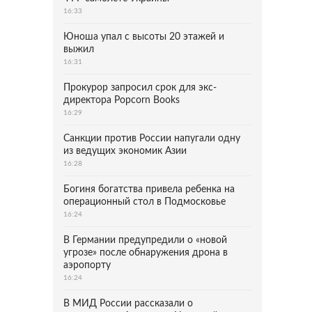
16:33
Юноша упал с высоты 20 этажей и
выжил
16:31
Прокурор запросил срок для экс-
директора Popcorn Books
16:29
Санкции против России напугали одну
из ведущих экономик Азии
16:28
Богиня богатства привела ребенка на
операционный стол в Подмосковье
16:24
В Германии предупредили о «новой
угрозе» после обнаружения дрона в
аэропорту
16:24
В МИД России рассказали о