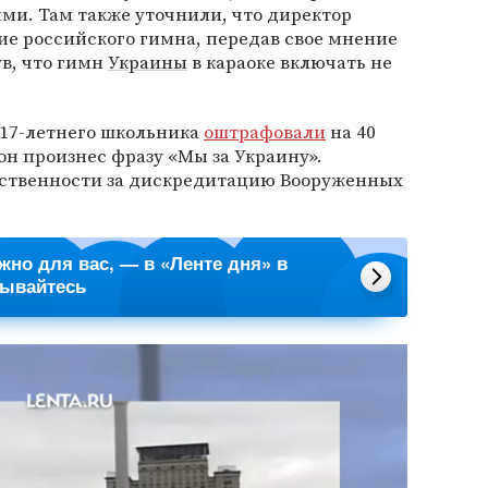
ми. Там также уточнили, что директор
ие российского гимна, передав свое мнение
в, что гимн
Украины
в караоке включать не
е 17-летнего школьника
оштрафовали
на 40
 он произнес фразу «Мы за Украину».
тственности за дискредитацию Вооруженных
ажно для вас, — в «Ленте дня» в
сывайтесь