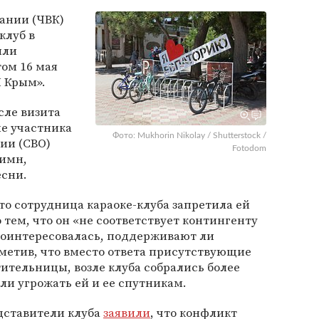
ании (ЧВК)
клуб в
или
том 16 мая
П Крым».
сле визита
не участника
Фото: Mukhorin Nikolay / Shutterstock /
ии (СВО)
Fotodom
гимн,
есни.
что сотрудница караоке-клуба запретила ей
 тем, что он «не соответствует контингенту
 поинтересовалась, поддерживают ли
метив, что вместо ответа присутствующие
ительницы, возле клуба собрались более
ли угрожать ей и ее спутникам.
дставители клуба
заявили
, что конфликт