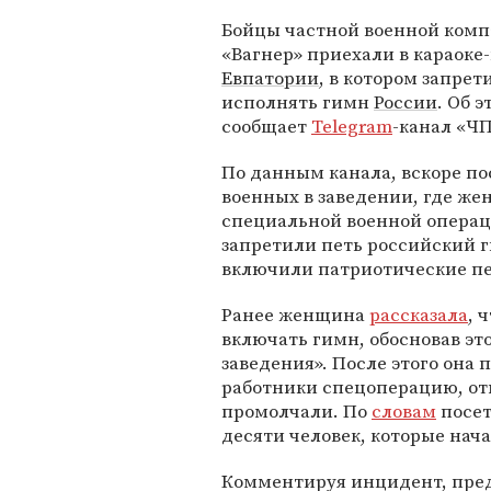
Бойцы частной военной комп
«Вагнер» приехали в караоке-
Евпатории
, в котором запрет
исполнять гимн
России
. Об э
сообщает
Telegram
-канал «Ч
По данным канала, вскоре по
военных в заведении, где же
специальной военной операц
запретили петь российский 
включили патриотические п
Ранее женщина
рассказала
, 
включать гимн, обосновав это
заведения». После этого она
работники спецоперацию, от
промолчали. По
словам
посет
десяти человек, которые нача
Комментируя инцидент, пре