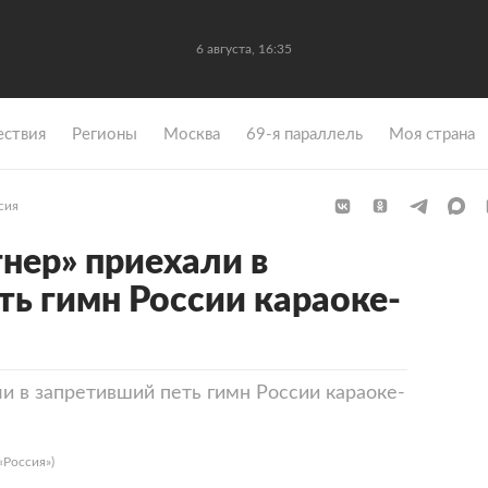
6 августа, 16:35
ствия
Регионы
Москва
69-я параллель
Моя страна
сия
нер» приехали в
ть гимн России караоке-
и в запретивший петь гимн России караоке-
«Россия»)