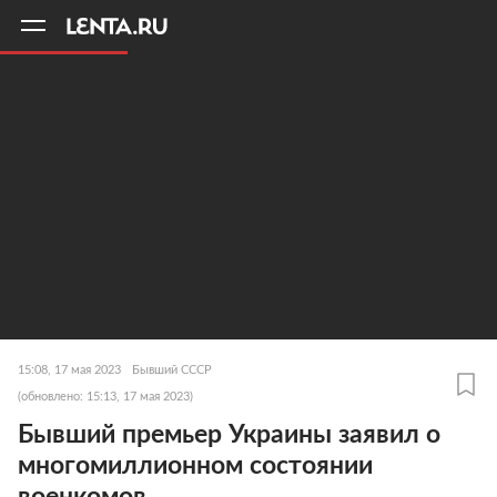
11
A
15:08, 17 мая 2023
Бывший СССР
(обновлено: 15:13, 17 мая 2023)
Бывший премьер Украины заявил о
многомиллионном состоянии
военкомов