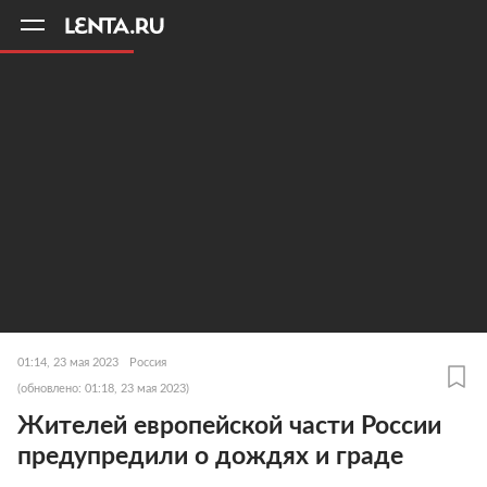
11
A
01:14, 23 мая 2023
Россия
(обновлено: 01:18, 23 мая 2023)
Жителей европейской части России
предупредили о дождях и граде