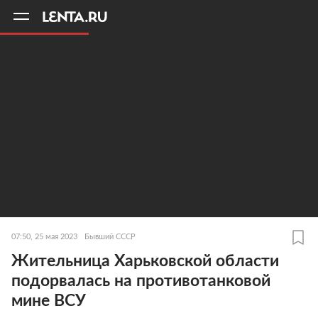
11
A
07:50, 25 мая 2023
Бывший СССР
Жительница Харьковской области
подорвалась на противотанковой
мине ВСУ