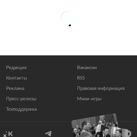
Редакция
Вакансии
Контакты
RSS
Реклама
Правовая информация
Пресс-релизы
Мини-игры
Техподдержка