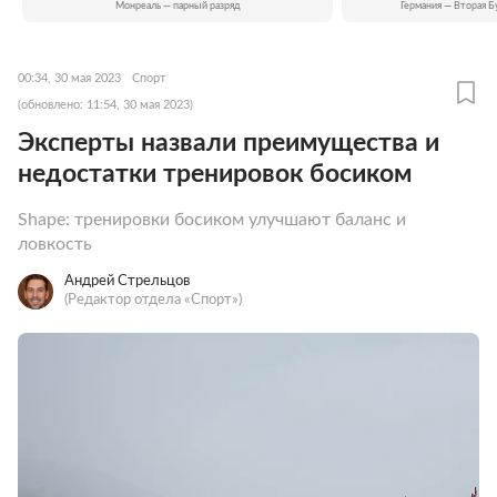
Монреаль — парный разряд
Германия — Вторая Б
00:34, 30 мая 2023
Спорт
(обновлено: 11:54, 30 мая 2023)
Эксперты назвали преимущества и
недостатки тренировок босиком
Shape: тренировки босиком улучшают баланс и
ловкость
Андрей Стрельцов
(Редактор отдела «Спорт»)