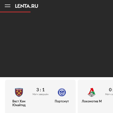
11
A
3 : 1
0 
Матч завершён
Матч з
Вест Хэм
Портсмут
Локомотив М
Юнайтед