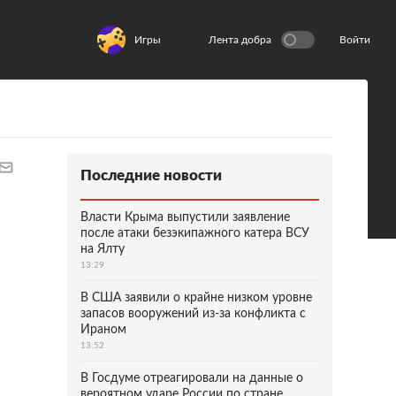
Игры
Лента добра
Войти
Последние новости
Власти Крыма выпустили заявление
после атаки безэкипажного катера ВСУ
на Ялту
13:29
В США заявили о крайне низком уровне
запасов вооружений из-за конфликта с
Ираном
13:52
В Госдуме отреагировали на данные о
вероятном ударе России по стране