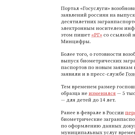
Портал «Госуслуги» возобнов
заявлений россиян на выпуск
десятилетних загранпаспорт
электронным носителем инф
этом пишет
«РГ»
со ссылкой 
Минцифры.
Более того, о готовности воз
выпуск биометрических заг
паспортов по новым заявкам
заявили и в пресс-службе
Гоз
Тем временем размер госпош
образца не
изменился
— 5 тыс
— для детей до 14 лет.
Ранее в феврале в
России
пер
биометрические загранпаспор
по оформлению данных докум
муниципальных услуг времен