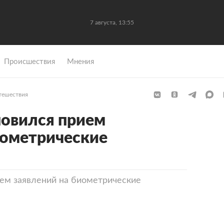
7 августа, 13:55
Происшествия
Мнения
тешествия
новился прием
иометрические
ием заявлений на биометрические