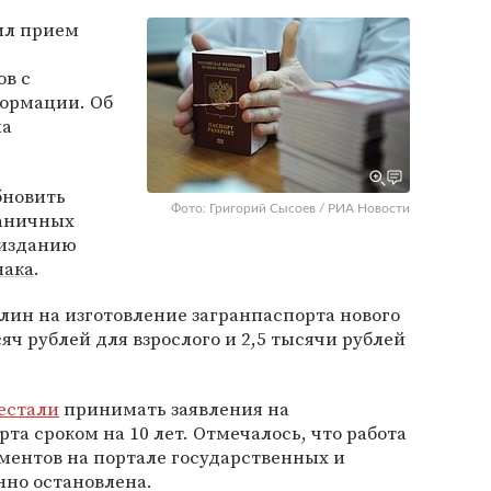
ил прием
ов с
ормации. Об
на
обновить
Фото: Григорий Сысоев / РИА Новости
раничных
 изданию
нака
.
лин на изготовление загранпаспорта нового
яч рублей для взрослого и 2,5 тысячи рублей
естали
принимать заявления на
та сроком на 10 лет. Отмечалось, что работа
ентов на портале государственных и
но остановлена.