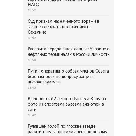
НАТО
13:52
Суд признал назначенного ворами в
законе «держать положение» на
Сахалине
13:52
Раскрыта передающая данные Украине о
нефтяных терминалах в России личность
13:50
Путин оперативно собрал членов Совета
безопасности по вопросу защиты
инфраструктуры
13:45
Внешность 62-летнего Рассела Кроу на
фото из спортзала вызвала ажиотаж в
сети
13:42
Гулявшей голой по Москве звезде
ралити-шоу запросили арест по новому