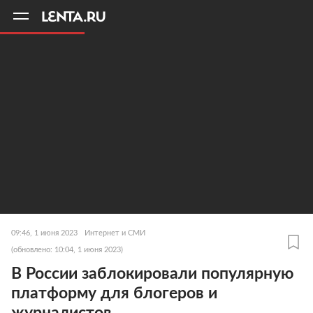
11
A
09:46, 1 июня 2023
Интернет и СМИ
(обновлено: 10:04, 1 июня 2023)
В России заблокировали популярную
платформу для блогеров и
журналистов