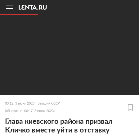
11
A
03:12, 3 июня 2023
Бывший СССР
(обновлено: 06:17, 3 июня 2023)
Глава киевского района призвал
Кличко вместе уйти в отставку