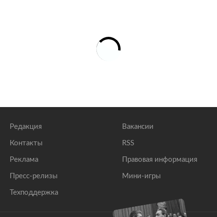
Редакция
Вакансии
Контакты
RSS
Реклама
Правовая информация
Пресс-релизы
Мини-игры
Техподдержка