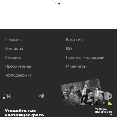
Редакция
Вакансии
Контакты
RSS
Реклама
Правовая информация
Пресс-релизы
Мини-игры
Техподдержка
18
+
Угадайте, где
настоящее фото
© 1999–2026 Все права защищены.