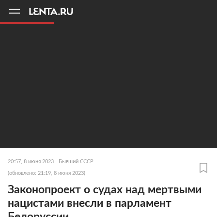
11
A
20:57, 8 июня 2023
Бывший СССР
(обновлено: 21:19, 8 июня 2023)
Законопроект о судах над мертвыми
нацистами внесли в парламент
Белоруссии