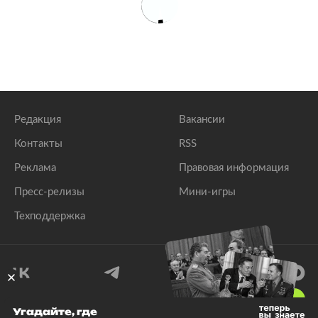
Редакция
Вакансии
Контакты
RSS
Реклама
Правовая информация
Пресс-релизы
Мини-игры
Техподдержка
18
+
Угадайте, где